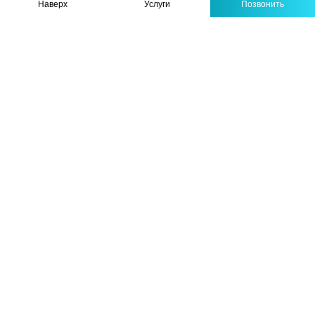
Наверх
Услуги
Позвонить
о процедурах, тем
меньше будет страха.
Посмотрите видео,
почитайте о лечении
— многие вещи
кажутся страшными
только потому, что
мы их не понимаем.
Дентофобия питается
неизвестностью.
Что делать перед
визитом к
стоматологу?
Если у вас
дентофобия и
впереди визит,
используйте
следующие советы: