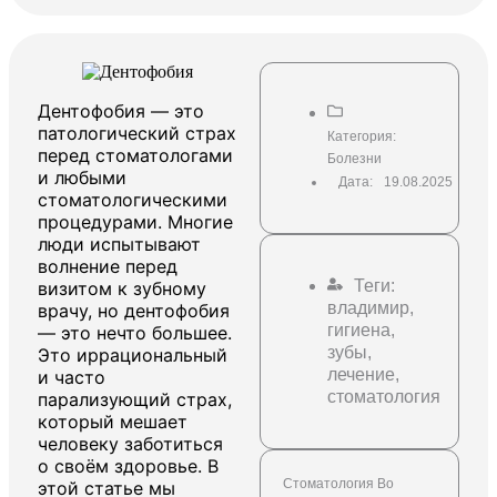
Дентофобия — это
патологический страх
Категория:
перед стоматологами
Болезни
и любыми
Дата:
19.08.2025
стоматологическими
процедурами. Многие
люди испытывают
волнение перед
Теги:
визитом к зубному
владимир
,
врачу, но дентофобия
гигиена
,
— это нечто большее.
зубы
,
Это иррациональный
лечение
,
и часто
стоматология
парализующий страх,
который мешает
человеку заботиться
о своём здоровье. В
Стоматология Во
этой статье мы