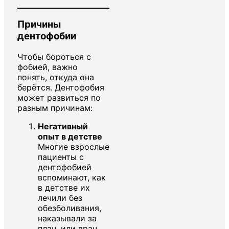
Причины
дентофобии
Чтобы бороться с
фобией, важно
понять, откуда она
берётся. Дентофобия
может развиться по
разным причинам:
Негативный
опыт в детстве
Многие взрослые
пациенты с
дентофобией
вспоминают, как
в детстве их
лечили без
обезболивания,
наказывали за
плач, или врач