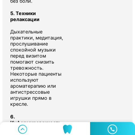
без боли.
5.
Техники
релаксации
Дыхательные
практики, медитация,
прослушивание
спокойной музыки
перед визитом
помогают снизить
тревожность.
Некоторые пациенты
используют
ароматерапию или
антистрессовые
игрушки прямо в
кресле.
6.
Информированность
Чем больше вы знаете