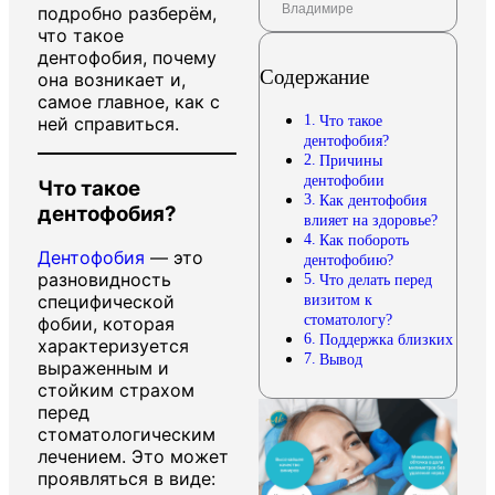
Владимире
подробно разберём,
что такое
дентофобия, почему
Содержание
она возникает и,
самое главное, как с
Что такое
ней справиться.
дентофобия?
Причины
дентофобии
Что такое
Как дентофобия
дентофобия?
влияет на здоровье?
Как побороть
Дентофобия
— это
дентофобию?
разновидность
Что делать перед
визитом к
специфической
стоматологу?
фобии, которая
Поддержка близких
характеризуется
Вывод
выраженным и
стойким страхом
перед
стоматологическим
лечением. Это может
проявляться в виде: