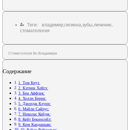
Теги:
владимир
,
гигиена
,
зубы
,
лечение
,
стоматология
Стоматология Во Владимире
Содержание
1. Том Круз:
2. Кэтрин Хейгл:
3. Бен Аффлек:
4. Холли Берри:
5. Джордж Клуни:
6. Майли Сайрус:
7. Николас Кейдж:
8. Кейт Бекинсейл:
9. Ким Кардашьян:
10. Райан Рейнольдс: